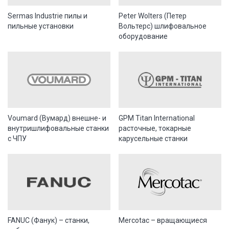
Sermas Industrie пилы и
Peter Wolters (Петер
пильные установки
Вольтерс) шлифовальное
оборудование
Voumard (Вумард) внешне- и
GPM Titan International
внутришлифовальные станки
расточные, токарные
с ЧПУ
карусельные станки
FANUC (Фанук) – станки,
Mercotac – вращающиеся