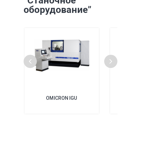
“Станочное
оборудование”
OMICRON IGU
OMICR