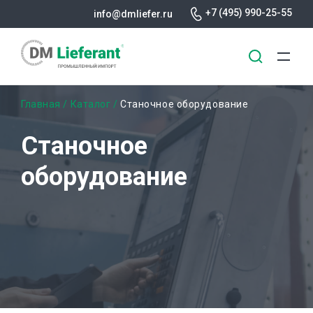
+7 (495) 990-25-55
info@dmliefer.ru
Перейти
Строка
Главная
Каталог
Станочное оборудование
к
основному
навигации
Станочное
содержанию
оборудование