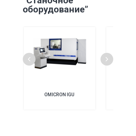
“Станочное
оборудование”
OMICRON IGU
OMICR