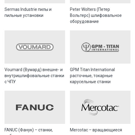
Sermas Industrie пилы и
Peter Wolters (Петер
пильные установки
Вольтерс) шлифовальное
оборудование
Voumard (Вумард) внешне- и
GPM Titan International
внутришлифовальные станки
расточные, токарные
с ЧПУ
карусельные станки
FANUC (Фанук) – станки,
Mercotac – вращающиеся