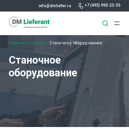
+7 (495) 990-25-55
info@dmliefer.ru
Перейти
Строка
Главная
Каталог
Станочное оборудование
к
основному
навигации
Станочное
содержанию
оборудование