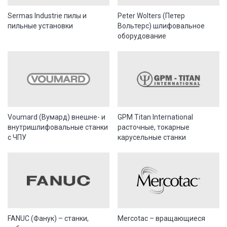
Sermas Industrie пилы и
Peter Wolters (Петер
пильные установки
Вольтерс) шлифовальное
оборудование
Voumard (Вумард) внешне- и
GPM Titan International
внутришлифовальные станки
расточные, токарные
с ЧПУ
карусельные станки
FANUC (Фанук) – станки,
Mercotac – вращающиеся