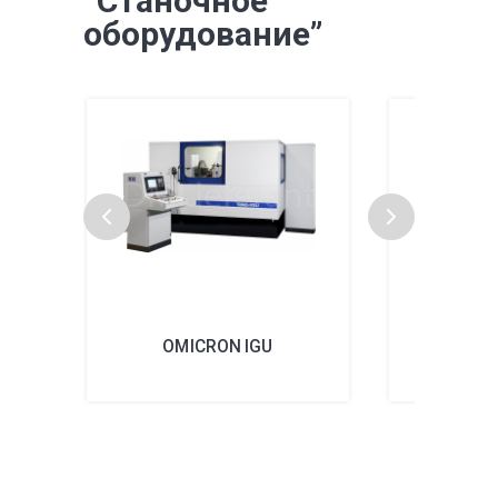
“Станочное
оборудование”
OMICRON IGU
OMICR