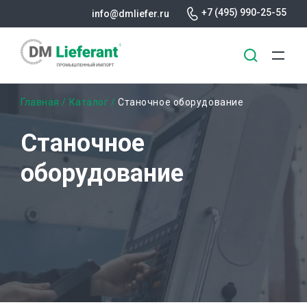
+7 (495) 990-25-55
info@dmliefer.ru
Перейти
Строка
Главная
Каталог
Станочное оборудование
к
основному
навигации
Станочное
содержанию
оборудование