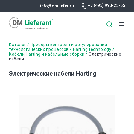
+7 (495) 990-25-55
info@dmliefer.ru
Перейти
Строка
Каталог
Приборы контроля и регулирования
к
технологических процессов
Harting technology
Кабели Harting и кабельные сборки
Электрические
основному
навигации
кабели
содержанию
Электрические кабели Harting