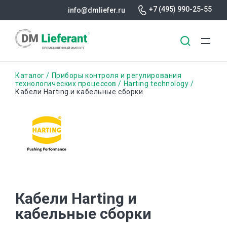
+7 (495) 990-25-55
info@dmliefer.ru
Перейти
Строка
Каталог
Приборы контроля и регулирования
к
технологических процессов
Harting technology
Кабели Harting и кабельные сборки
основному
навигации
содержанию
Кабели Harting и
кабельные сборки