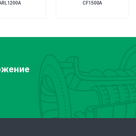
ARL1200A
CF1500A
ожение