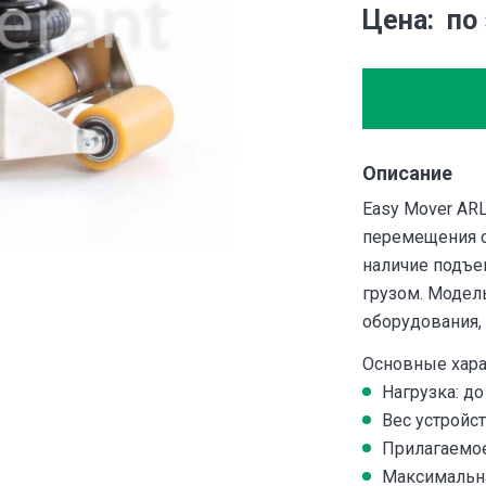
Цена
по
Описание
Easy Mover AR
перемещения с
наличие подъе
грузом. Модел
оборудования,
Основные хара
Нагрузка: до 
Вес устройств
Прилагаемое 
Максимальна