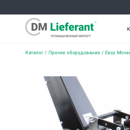
Перейти
к
основному
содержанию
К
Строка
Каталог
Прочее оборудование
Easy Move
навигации