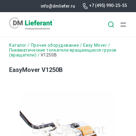
+7 (495) 990-25-55
info@dmliefer.ru
Перейти
Строка
Каталог
Прочее оборудование
Easy Mover
к
Пневматические толкатели вращающихся грузов
(вращатели)
V1250B
основному
навигации
содержанию
EasyMover V1250B