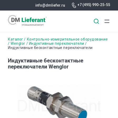
+7 (495) 990-25-55
info@dmliefer.ru
Перейти
Строка
Каталог
Контрольно-измерительное оборудование
к
Wenglor
Индуктивные переключатели
Индуктивные бесконтактные переключатели
основному
навигации
содержанию
Индуктивные бесконтактные
переключатели Wenglor