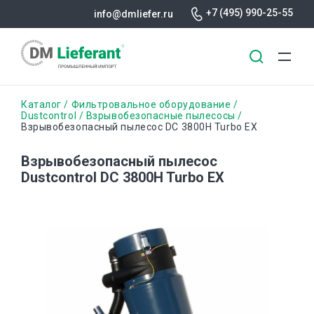
+7 (495) 990-25-55
info@dmliefer.ru
Перейти
Строка
Каталог
Фильтровальное оборудование
к
Dustcontrol
Взрывобезопасные пылесосы
Взрывобезопасный пылесос DC 3800H Turbo EX
основному
навигации
содержанию
Взрывобезопасный пылесос
Dustcontrol DC 3800H Turbo EX