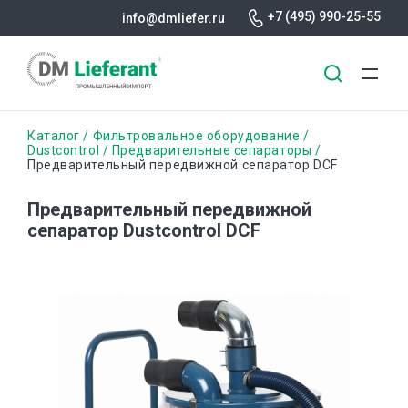
+7 (495) 990-25-55
info@dmliefer.ru
Перейти
Строка
Каталог
Фильтровальное оборудование
к
Dustcontrol
Предварительные сепараторы
Предварительный передвижной сепаратор DCF
основному
навигации
содержанию
Предварительный передвижной
сепаратор Dustcontrol DCF