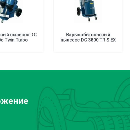
зный пылесос DC
Взрывобезопасный
0c Twin Turbo
пылесос DC 3800 TR S EX
ожение