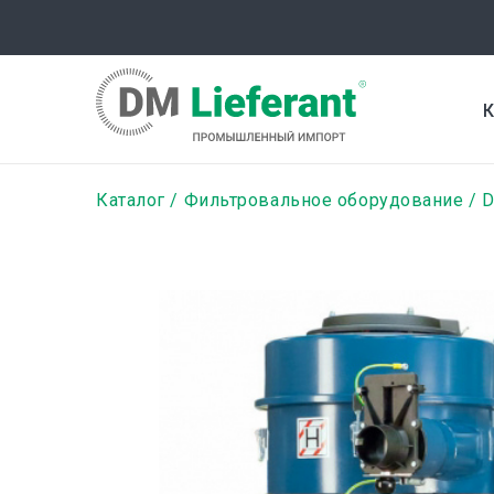
Перейти
к
основному
содержанию
К
Строка
Каталог
Фильтровальное оборудование
D
навигации