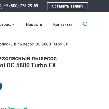
+7 (800) 775-29-59
Оставить заявку
Введите
Отрасли
Новости
Контакты
ключевы
слова
для
пасный пылесос DC 5800 Turbo EX
поиска
езопасный пылесос
ol DC 5800 Turbo EX
ль:
Dustcontrol