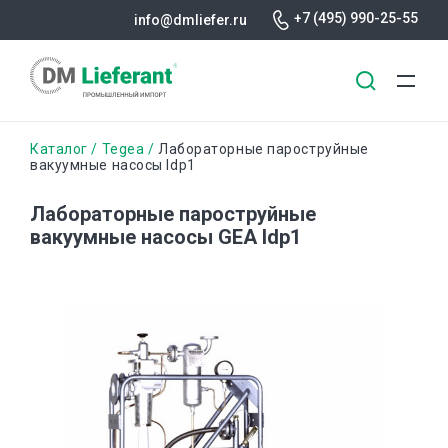
+7 (495) 990-25-55
info@dmliefer.ru
Перейти
Строка
Каталог
Tegea
Лабораторные пароструйные
к
вакуумные насосы ldp1
основному
навигации
содержанию
Лабораторные пароструйные
вакуумные насосы GEA ldp1