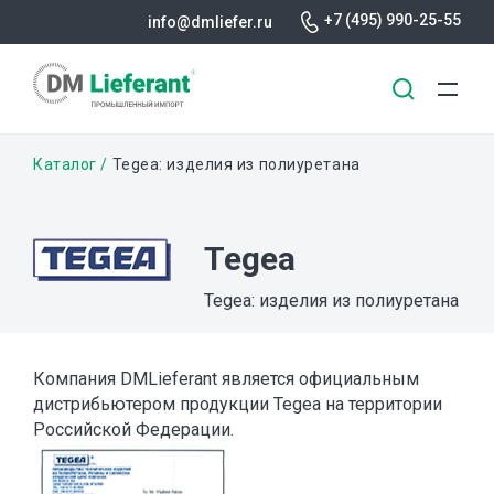
+7 (495) 990-25-55
info@dmliefer.ru
Перейти
Строка
Каталог
Tegea: изделия из полиуретана
к
основному
навигации
содержанию
Tegea
Tegea: изделия из полиуретана
Компания DMLieferant является официальным
дистрибьютером продукции Tegea на территории
Российской Федерации.