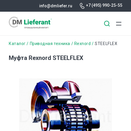
+7 (495) 990-25-55
info@dmliefer.ru
Перейти
Строка
Каталог
Приводная техника
Rexnord
STEELFLEX
к
основному
навигации
Муфта Rexnord STEELFLEX
содержанию