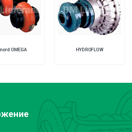
xnord OMEGA
HYDROFLOW
ожение