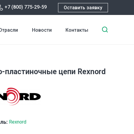
+7 (800) 775-29-59
Оставить заявку
Введите
Отрасли
Новости
Контакты
ключевы
слова
для
поиска
-пластиночные цепи Rexnord
ль:
Rexnord