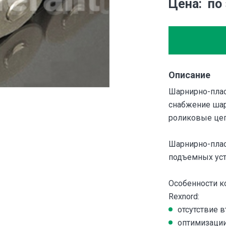
Цена
по
Описание
Шарнирно-плас
снабжение ша
роликовые цеп
Шарнирно-плас
подъемных уст
Особенности к
Rexnord:
отсутствие в
оптимизации