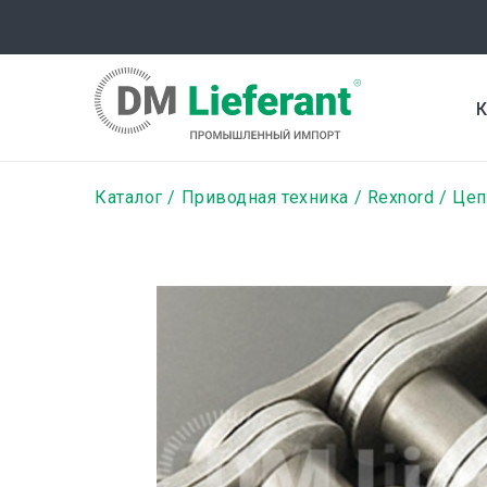
Перейти
к
основному
содержанию
К
Строка
Каталог
Приводная техника
Rexnord
Цеп
навигации