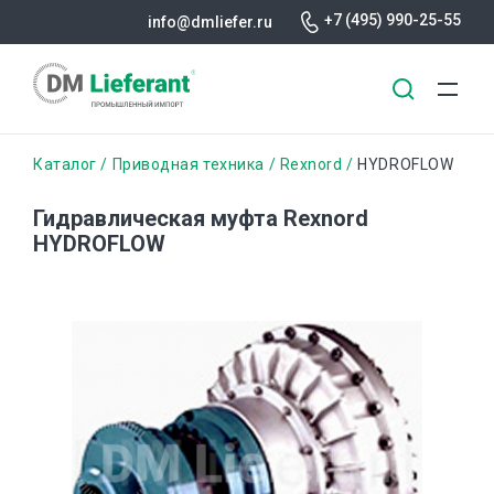
+7 (495) 990-25-55
info@dmliefer.ru
Перейти
Строка
Каталог
Приводная техника
Rexnord
HYDROFLOW
к
основному
навигации
Гидравлическая муфта Rexnord
содержанию
HYDROFLOW