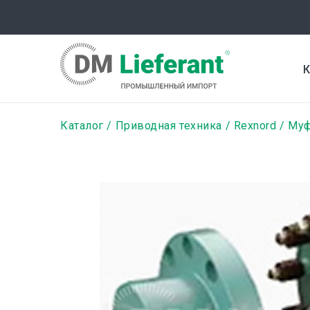
Перейти
к
основному
содержанию
К
Строка
Каталог
Приводная техника
Rexnord
Муф
навигации