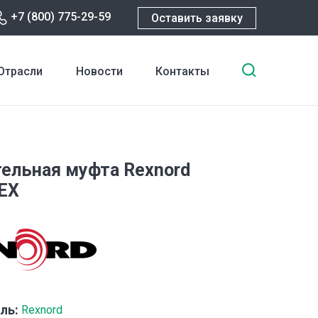
+7 (800) 775-29-59
Оставить заявку
Введите
Отрасли
Новости
Контакты
ключевы
слова
для
поиска
ельная муфта Rexnord
EX
ль:
Rexnord