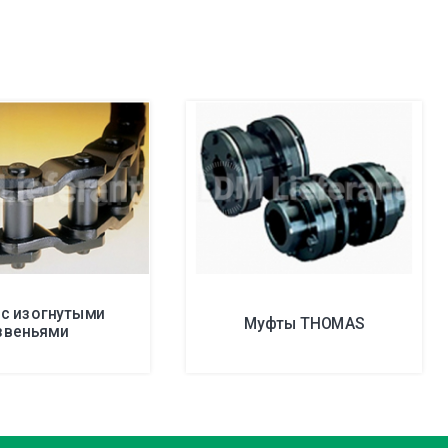
 с изогнутыми
Муфты THOMAS
звеньями