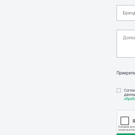
Прикреп
Cогла
данны
обраб