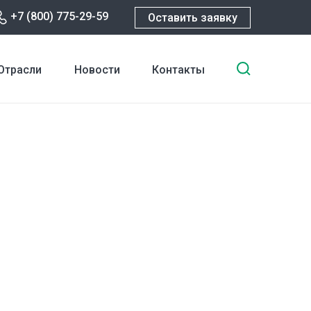
+7 (800) 775-29-59
Оставить заявку
Введите
Отрасли
Новости
Контакты
ключевы
слова
для
поиска