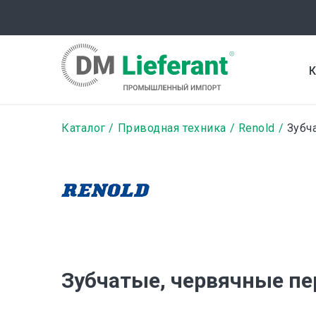
Перейти
к
основному
содержанию
К
Строка
Каталог
Приводная техника
Renold
Зубча
навигации
Зубчатые, червячные пе