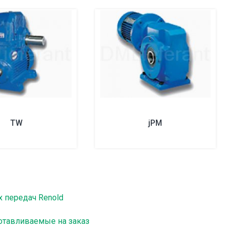
TW
jPM
х передач Renold
готавливаемые на заказ