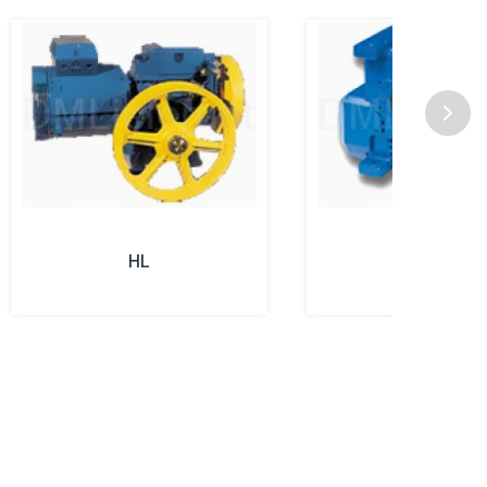
HL
WM