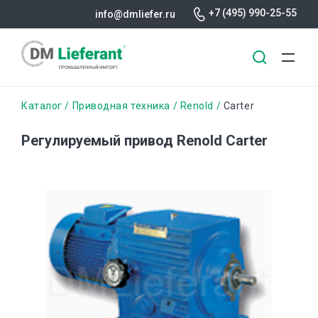
+7 (495) 990-25-55
info@dmliefer.ru
Перейти
Строка
Каталог
Приводная техника
Renold
Carter
к
основному
навигации
Регулируемый привод Renold Carter
содержанию