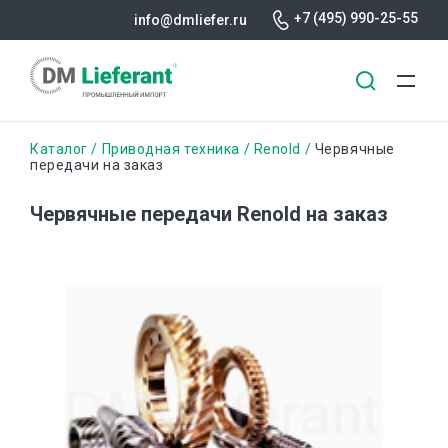
+7 (495) 990-25-55
info@dmliefer.ru
Перейти
Строка
Каталог
Приводная техника
Renold
Червячные
к
передачи на заказ
основному
навигации
содержанию
Червячные передачи Renold на заказ