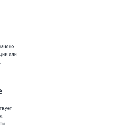
начено
ции или
.
е
твует
а.
ти