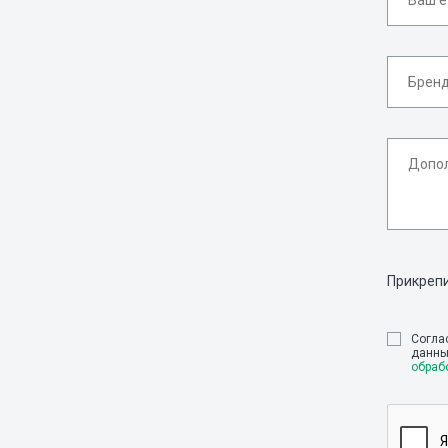
Прикреп
Cогла
данны
обраб