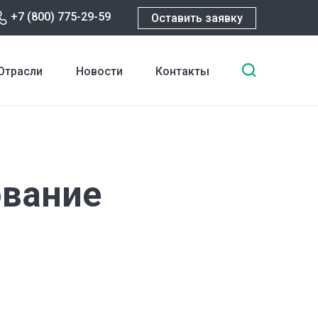
+7 (800) 775-29-59
Оставить заявку
Введите
Отрасли
Новости
Контакты
ключевы
слова
для
поиска
ование