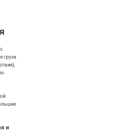
я
ю
я груза
ствия);
по
мой
большие
я и