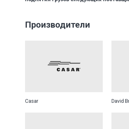
Производители
Casar
David B