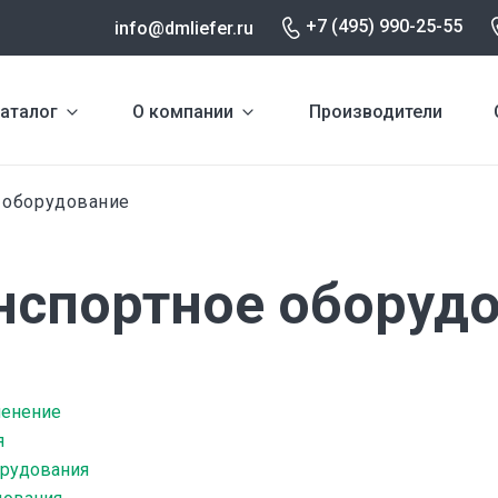
+7 (495) 990-25-55
info@dmliefer.ru
аталог
О компании
Производители
 оборудование
нспортное оборуд
менение
я
орудования