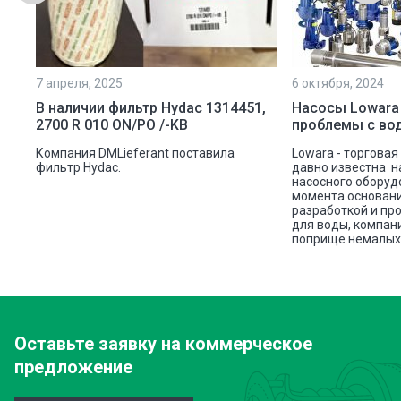
7 апреля, 2025
6 октября, 2024
ой
В наличии фильтр Hydac 1314451,
Насосы Lowara
2700 R 010 ON/PO /-KB
проблемы с во
ую
Компания DMLieferant поставила
Lowara - торговая
ic
фильтр Hydac.
давно известна н
насосного оборуд
ава
момента основани
разработкой и пр
для воды, компан
поприще немалых 
Оставьте заявку
на коммерческое
предложение