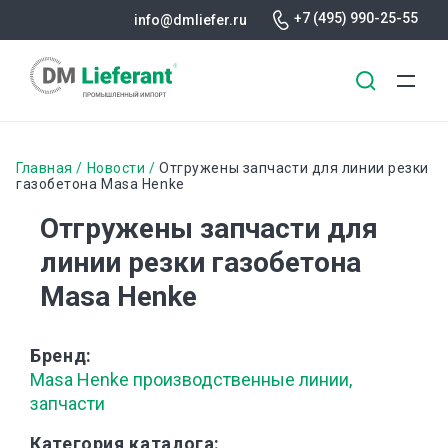
+7 (495) 990-25-55
info@dmliefer.ru
Перейти
к
Строка
Главная
Новости
Отгружены запчасти для линии резки
основному
газобетона Masa Henke
навигации
содержанию
Отгружены запчасти для
линии резки газобетона
Masa Henke
Бренд
Masa Henke производственные линии,
запчасти
Категория каталога