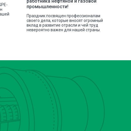
работника нефтяной и газовой
GPE-
Наша ко
промышленности!
сн
отгрузк
нашей
токарных
Праздник посвящен профессионалам
своего дела, которые вносят огромный
вклад в развитие отрасли и чей труд
невероятно важен для нашей страны.