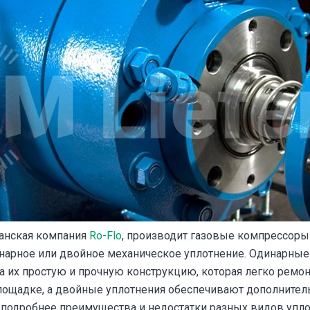
канская компания
Ro-Flo
, производит газовые компрессоры
инарное или двойное механическое уплотнение. Одинарны
за их простую и прочную конструкцию, которая легко ремон
лощадке, а двойные уплотнения обеспечивают дополните
подробнее преимущества и недостатки разных видов упло