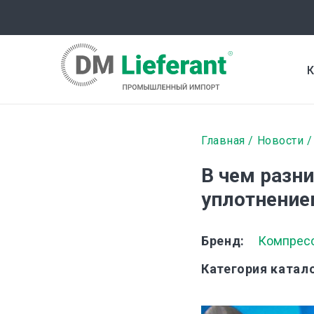
Перейти
к
основному
содержанию
К
Строка
Главная
Новости
навигаци
В чем разн
уплотнение
Бренд
Компресс
Категория катал