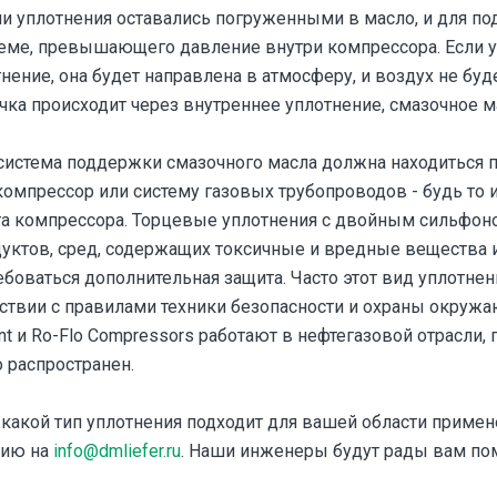
али уплотнения оставались погруженными в масло, и для п
теме, превышающего давление внутри компрессора. Если у
ение, она будет направлена в атмосферу, и воздух не буд
ечка происходит через внутреннее уплотнение, смазочное м
 система поддержки смазочного масла должна находиться 
компрессор или систему газовых трубопроводов - будь то 
та компрессора. Торцевые уплотнения с двойным сильфон
уктов, сред, содержащих токсичные и вредные вещества и 
боваться дополнительная защита. Часто этот вид уплотнен
тствии с правилами техники безопасности и охраны окруж
nt и Ro-Flo Compressors работают в нефтегазовой отрасли, 
 распространен.
 какой тип уплотнения подходит для вашей области примен
цию на
info@dmliefer.ru
. Наши инженеры будут рады вам по