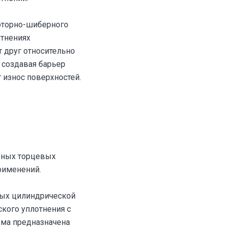
роторно-шиберного
отнениях
т друг относительно
, создавая барьер
 износ поверхностей.
арных торцевых
рименений.
ных цилиндрической
ского уплотнения с
ема предназначена