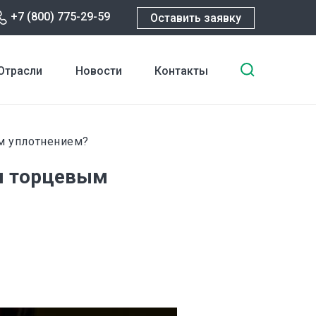
+7 (800) 775-29-59
Оставить заявку
Введите
Отрасли
Новости
Контакты
ключевы
слова
для
поиска
м уплотнением?
м торцевым