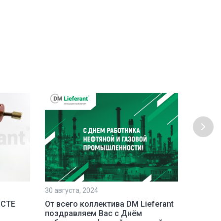
30 августа, 2024
23 июля,
 СТЕ
От всего коллектива DM Lieferant
Постав
поздравляем Вас с Днём
инстру