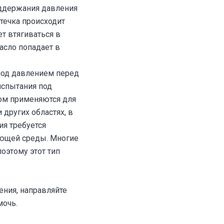
оддержания давления
течка происходит
ет втягиваться в
асло попадает в
под давлением перед
испытания под
ом применяются для
других областях, в
ия требуется
ающей среды. Многие
поэтому этот тип
ения, направляйте
мочь.