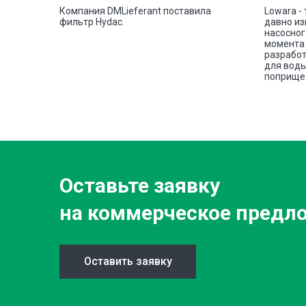
шковую
Компания DMLieferant поставила
Lowara -
tectic
фильтр Hydac.
давно из
овой
насосног
е сплава
момента 
разработ
для воды
поприще 
Оставьте заявку
на коммерческое предл
Оставить заявку