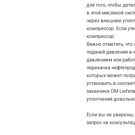
для того, чтобы дет
в этой масляной сис
через внешнее уплотн
компрессор. Если ут
компрессор.
Важно отметить, что
подачей давления в 
давлением или рабо
перекачки нефтепрод
которых может потре
установить в соотве
заказчики DM Liefera
уплотнения довольно
Если вы не уверены,
запрос на консульта