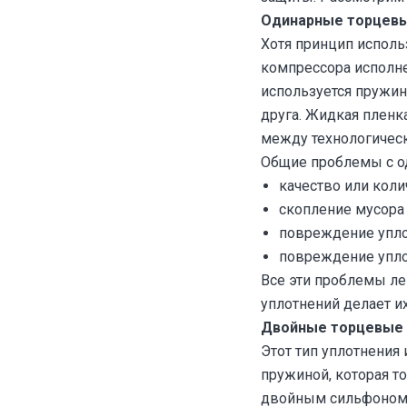
Одинарные торцевы
Хотя принцип исполь
компрессора исполне
используется пружин
друга. Жидкая пленка
между технологическ
Общие проблемы с о
качество или коли
скопление мусора
повреждение упло
повреждение упло
Все эти проблемы ле
уплотнений делает и
Двойные торцевые 
Этот тип уплотнения
пружиной, которая т
двойным сильфоном т