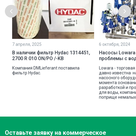
7 апреля, 2025
6 октября, 2024
ой
В наличии фильтр Hydac 1314451,
Насосы Lowara
2700 R 010 ON/PO /-KB
проблемы с во
ую
Компания DMLieferant поставила
Lowara - торговая
ic
фильтр Hydac.
давно известна н
насосного оборуд
ава
момента основани
разработкой и пр
для воды, компан
поприще немалых 
Оставьте заявку
на коммерческое