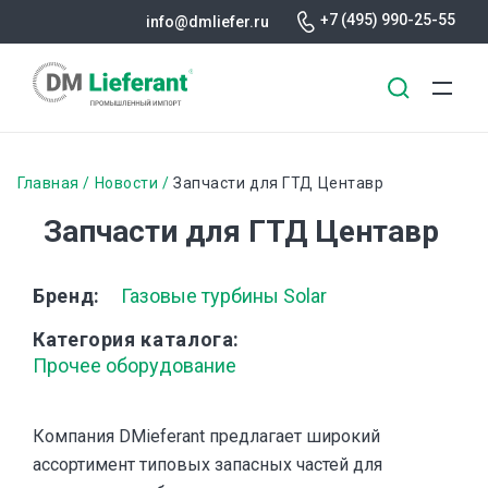
+7 (495) 990-25-55
info@dmliefer.ru
Перейти
к
Строка
Главная
Новости
Запчасти для ГТД Центавр
основному
навигации
Запчасти для ГТД Центавр
содержанию
Бренд
Газовые турбины Solar
Категория каталога
Прочее оборудование
Компания DMieferant предлагает широкий
ассортимент типовых запасных частей для