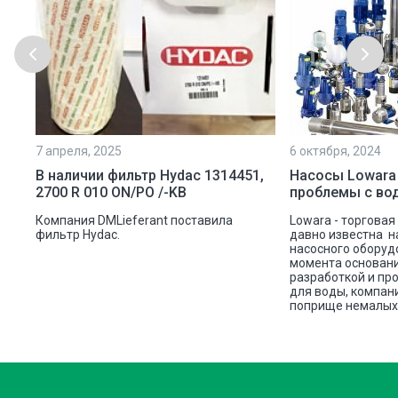
7 апреля, 2025
6 октября, 2024
ой
В наличии фильтр Hydac 1314451,
Насосы Lowara
2700 R 010 ON/PO /-KB
проблемы с во
ую
Компания DMLieferant поставила
Lowara - торговая
ic
фильтр Hydac.
давно известна н
насосного оборуд
ава
момента основани
разработкой и пр
для воды, компан
поприще немалых 