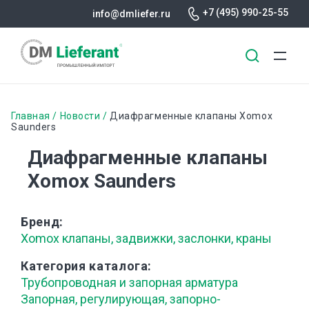
+7 (495) 990-25-55
info@dmliefer.ru
Перейти
к
Строка
Главная
Новости
Диафрагменные клапаны Xomox
основному
Saunders
навигации
содержанию
Диафрагменные клапаны
Xomox Saunders
Бренд
Xomox клапаны, задвижки, заслонки, краны
Категория каталога
Трубопроводная и запорная арматура
Запорная, регулирующая, запорно-