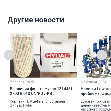
Другие новости
7 апреля, 2025
6 октября, 2024
ой
В наличии фильтр Hydac 1314451,
Насосы Lowara
2700 R 010 ON/PO /-KB
проблемы с во
ую
Компания DMLieferant поставила
Lowara - торговая
ic
фильтр Hydac.
давно известна н
насосного оборуд