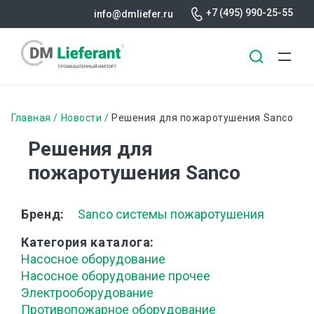
+7 (495) 990-25-55
info@dmliefer.ru
Перейти
к
Строка
Главная
Новости
Решения для пожаротушения Sanco
основному
навигации
Решения для
содержанию
пожаротушения Sanco
Бренд
Sanco системы пожаротушения
Категория каталога
Насосное оборудование
Насосное оборудование прочее
Электрооборудование
Противопожарное оборудование