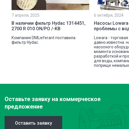
7 апреля, 2025
6 октября, 2024
ой
В наличии фильтр Hydac 1314451,
Насосы Lowara
2700 R 010 ON/PO /-KB
проблемы с во
ую
Компания DMLieferant поставила
Lowara - торговая
ic
фильтр Hydac.
давно известна н
насосного оборуд
ава
момента основани
разработкой и пр
для воды, компан
поприще немалых 
Оставьте заявку
на коммерческое
предложение
Оставить заявку