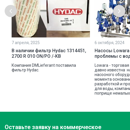
7 апреля, 2025
6 октября, 2024
ой
В наличии фильтр Hydac 1314451,
Насосы Lowara
2700 R 010 ON/PO /-KB
проблемы с во
ую
Компания DMLieferant поставила
Lowara - торговая
ic
фильтр Hydac.
давно известна н
насосного оборуд
ава
момента основани
разработкой и пр
для воды, компан
поприще немалых 
Оставьте заявку
на коммерческое