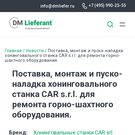
+7 (495) 990-25-55
info@dmliefer.ru
Перейти
к
Строка
Главная
Новости
Поставка, монтаж и пуско-наладка
основному
хонинговального станка CAR s.r.l. для ремонта горно-
шахтного оборудования.
навигации
содержанию
Поставка, монтаж и пуско-
наладка хонинговального
станка CAR s.r.l. для
ремонта горно-шахтного
оборудования.
Бренд
Хонинговальные станки CAR srl