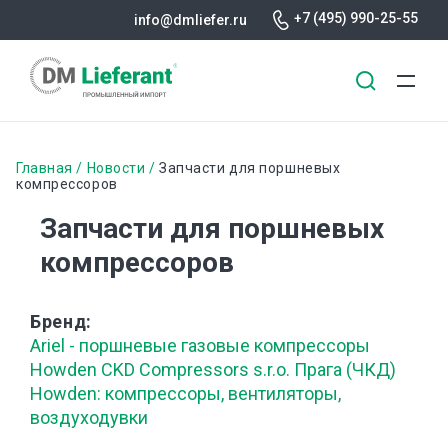
+7 (495) 990-25-55
info@dmliefer.ru
Перейти
к
Строка
Главная
Новости
Запчасти для поршневых
основному
компрессоров
навигации
содержанию
Запчасти для поршневых
компрессоров
Бренд
Ariel - поршневые газовые компрессоры
Howden CKD Compressors s.r.o. Прага (ЧКД)
Howden: компрессоры, вентиляторы,
воздуходувки