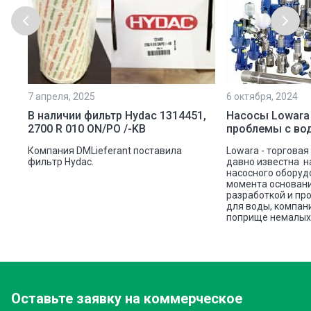
7 апреля, 2025
6 октября, 2024
ой
В наличии фильтр Hydac 1314451,
Насосы Lowara
2700 R 010 ON/PO /-KB
проблемы с во
ую
Компания DMLieferant поставила
Lowara - торговая
ic
фильтр Hydac.
давно известна н
насосного оборуд
ава
момента основани
разработкой и пр
для воды, компан
поприще немалых 
Оставьте заявку
на коммерческое