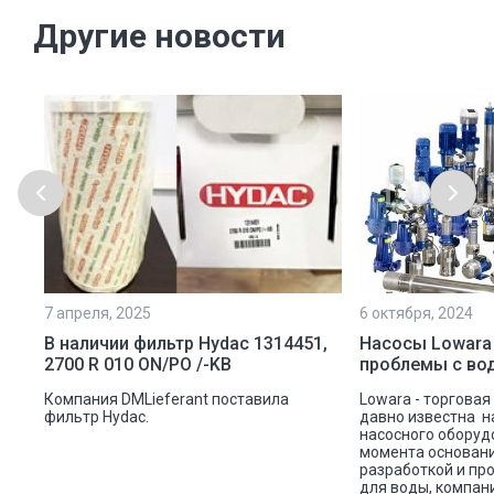
Другие новости
7 апреля, 2025
6 октября, 2024
ой
В наличии фильтр Hydac 1314451,
Насосы Lowara
2700 R 010 ON/PO /-KB
проблемы с во
ую
Компания DMLieferant поставила
Lowara - торговая
ic
фильтр Hydac.
давно известна н
насосного оборуд
ава
момента основани
разработкой и пр
для воды, компан