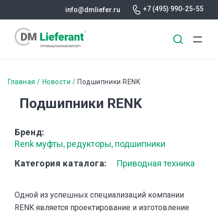
+7 (495) 990-25-55
info@dmliefer.ru
Перейти
к
Строка
Главная
Новости
Подшипники RENK
основному
навигации
Подшипники RENK
содержанию
Бренд
Renk муфты, редукторы, подшипники
Категория каталога
Приводная техника
Одной из успешных специализаций компании
RENK является проектирование и изготовление