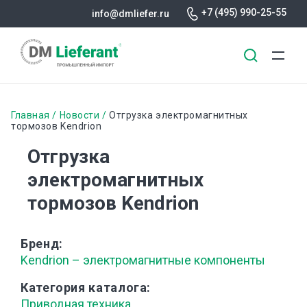
+7 (495) 990-25-55
info@dmliefer.ru
Перейти
к
Строка
Главная
Новости
Отгрузка электромагнитных
основному
тормозов Kendrion
навигации
содержанию
Отгрузка
электромагнитных
тормозов Kendrion
Бренд
Kendrion – электромагнитные компоненты
Категория каталога
Приводная техника