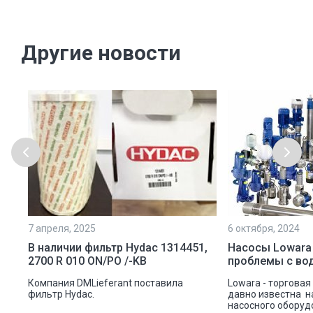
Другие новости
7 апреля, 2025
6 октября, 2024
ой
В наличии фильтр Hydac 1314451,
Насосы Lowara
2700 R 010 ON/PO /-KB
проблемы с во
ую
Компания DMLieferant поставила
Lowara - торговая
ic
фильтр Hydac.
давно известна н
насосного оборуд