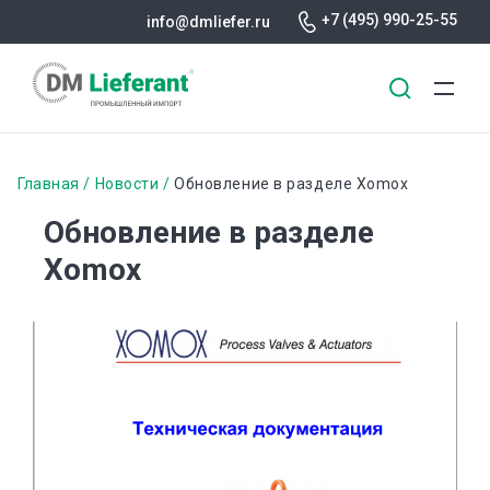
+7 (495) 990-25-55
info@dmliefer.ru
Перейти
к
Строка
Главная
Новости
Обновление в разделе Xomox
основному
навигации
Обновление в разделе
содержанию
Xomox