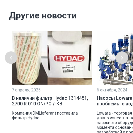
Другие новости
7 апреля, 2025
6 октября, 2024
ой
В наличии фильтр Hydac 1314451,
Насосы Lowara
2700 R 010 ON/PO /-KB
проблемы с во
ую
Компания DMLieferant поставила
Lowara - торговая
ic
фильтр Hydac.
давно известна н
насосного оборуд
ава
момента основани
разработкой и пр