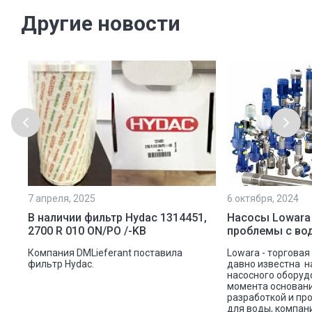
Другие новости
7 апреля, 2025
6 октября, 2024
ой
В наличии фильтр Hydac 1314451,
Насосы Lowara
2700 R 010 ON/PO /-KB
проблемы с во
ую
Компания DMLieferant поставила
Lowara - торговая
ic
фильтр Hydac.
давно известна н
насосного оборуд
ава
момента основани
разработкой и пр
для воды, компан