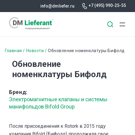
+7 (495) 990-25-55
info@dmliefer.ru
Перейти
к
Строка
Главная
Новости
Обновление номенклатуры Бифолд
основному
навигации
Обновление
содержанию
номенклатуры Бифолд
Бренд
Электромагнитные клапаны и системы
манифольдов Bifold Group
После присоединения к Rotork в 2015 году
компания Bifold (Бифолд) продолжила свое