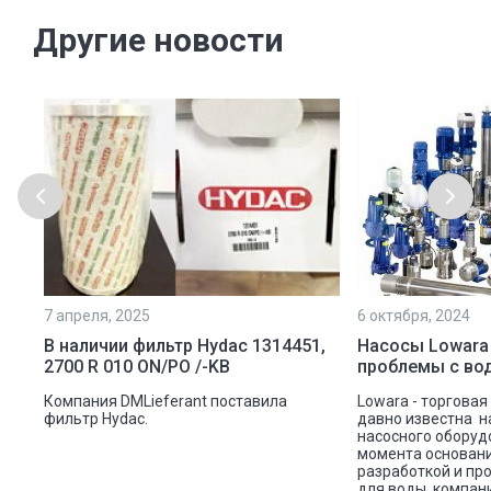
Другие новости
7 апреля, 2025
6 октября, 2024
ой
В наличии фильтр Hydac 1314451,
Насосы Lowara
2700 R 010 ON/PO /-KB
проблемы с во
ую
Компания DMLieferant поставила
Lowara - торговая
ic
фильтр Hydac.
давно известна н
насосного оборуд
ава
момента основани
разработкой и пр
для воды, компан