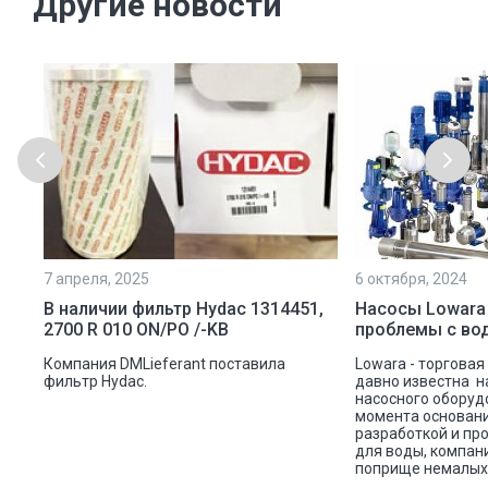
Другие новости
7 апреля, 2025
6 октября, 2024
ой
В наличии фильтр Hydac 1314451,
Насосы Lowara
2700 R 010 ON/PO /-KB
проблемы с во
ую
Компания DMLieferant поставила
Lowara - торговая
ic
фильтр Hydac.
давно известна н
насосного оборуд
ава
момента основани
разработкой и пр
для воды, компан
поприще немалых 