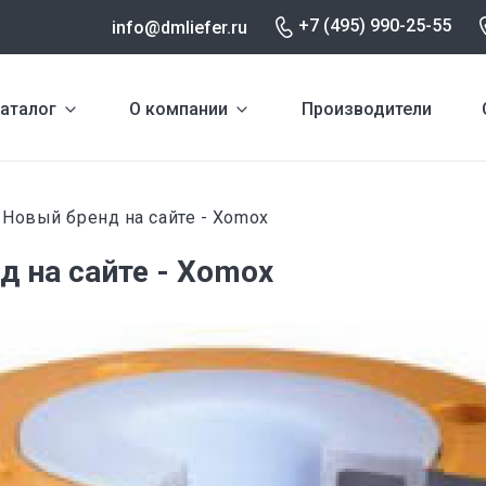
+7 (495) 990-25-55
info@dmliefer.ru
аталог
О компании
Производители
Новый бренд на сайте - Xomox
и
д на сайте - Xomox