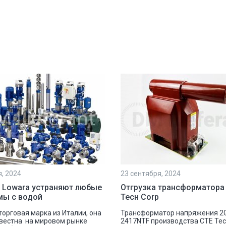
я, 2024
23 сентября, 2024
 Lowara устраняют любые
Отгрузка трансформатора
мы с водой
Тесн Corp
 торговая марка из Италии, она
Трансформатор напряжения 2
вестна на мировом рынке
2417NTF производства СТЕ Те