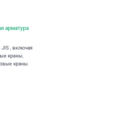
ая арматура
 JIS , включая
ые краны;
овые краны.