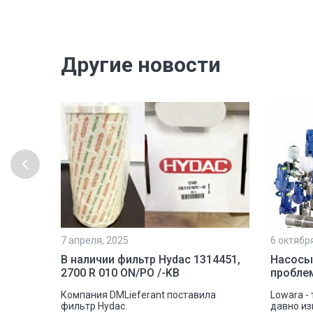
Другие новости
7 апреля, 2025
6 октябр
рочной
В наличии фильтр Hydac 1314451,
Насосы
2700 R 010 ON/PO /-KB
пробле
шковую
Компания DMLieferant поставила
Lowara -
tectic
фильтр Hydac.
давно из