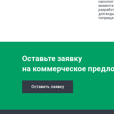
овой
насосног
е сплава
момента 
разработ
для воды
поприще 
Оставьте заявку
на коммерческое предл
Оставить заявку