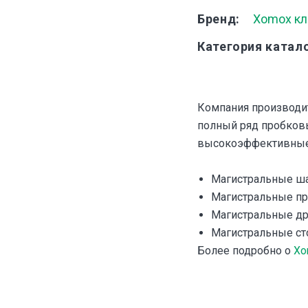
Бренд
Xomox кл
Категория катал
Компания производит 
полный ряд пробковы
высокоэффективные 
Магистральные ш
Магистральные п
Магистральные др
Магистральные с
Более подробно о
Xo