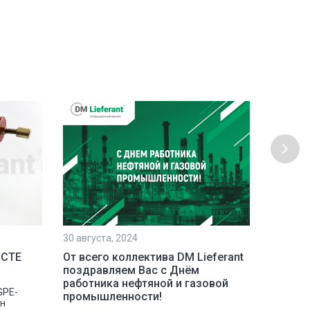
30 августа, 2024
23 июля,
 СТЕ
От всего коллектива DM Lieferant
Постав
поздравляем Вас с Днём
инстру
работника нефтяной и газовой
GPE-
Наша ко
промышленности!
сн
отгрузк