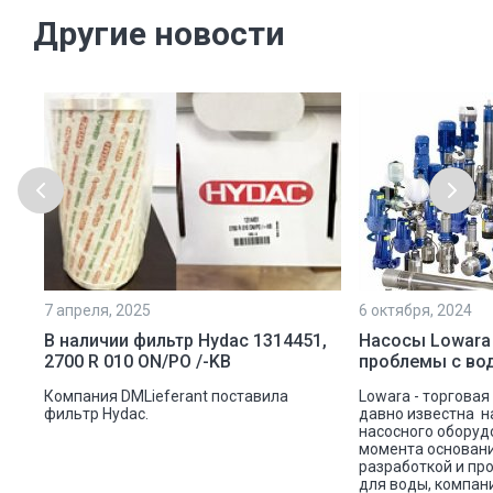
Другие новости
7 апреля, 2025
6 октября, 2024
ой
В наличии фильтр Hydac 1314451,
Насосы Lowara
2700 R 010 ON/PO /-KB
проблемы с во
ую
Компания DMLieferant поставила
Lowara - торговая
ic
фильтр Hydac.
давно известна н
насосного оборуд
ава
момента основани
разработкой и пр
для воды, компан