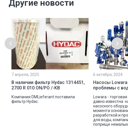
Другие новости
7 апреля, 2025
6 октября, 2024
ой
В наличии фильтр Hydac 1314451,
Насосы Lowara
2700 R 010 ON/PO /-KB
проблемы с во
ую
Компания DMLieferant поставила
Lowara - торговая
ic
фильтр Hydac.
давно известна н
насосного оборуд
ава
момента основани
разработкой и пр
для воды, компан
поприще немалых 