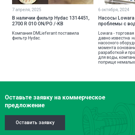
7 апреля, 2025
6 октября, 2024
ой
В наличии фильтр Hydac 1314451,
Насосы Lowara
2700 R 010 ON/PO /-KB
проблемы с во
ую
Компания DMLieferant поставила
Lowara - торговая
ic
фильтр Hydac.
давно известна н
насосного оборуд
ава
момента основани
разработкой и пр
для воды, компан
поприще немалых 
Оставьте заявку
на коммерческое
предложение
Оставить заявку