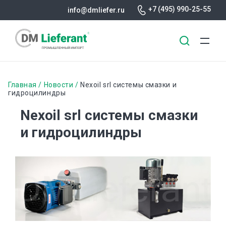
+7 (495) 990-25-55
info@dmliefer.ru
Перейти
к
Строка
Главная
Новости
Nexoil srl системы смазки и
основному
гидроцилиндры
навигации
содержанию
Nexoil srl системы смазки
и гидроцилиндры