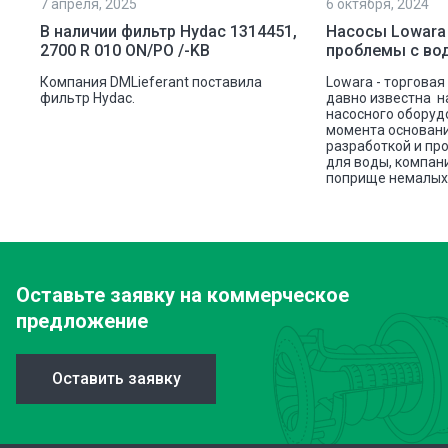
7 апреля, 2025
6 октября, 2024
ой
В наличии фильтр Hydac 1314451,
Насосы Lowara
2700 R 010 ON/PO /-KB
проблемы с во
ую
Компания DMLieferant поставила
Lowara - торговая
ic
фильтр Hydac.
давно известна н
насосного оборуд
ава
момента основани
разработкой и пр
для воды, компан
поприще немалых 
Оставьте заявку
на коммерческое
предложение
Оставить заявку