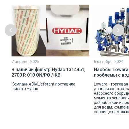
7 апреля, 2025
6 октября, 2024
ой
В наличии фильтр Hydac 1314451,
Насосы Lowara
2700 R 010 ON/PO /-KB
проблемы с во
ую
Компания DMLieferant поставила
Lowara - торговая
ic
фильтр Hydac.
давно известна н
насосного оборуд
ава
момента основани
разработкой и пр
для воды, компан
поприще немалых 