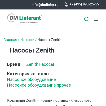
+7 (495) 990-25-55
info@dmliefer.ru
Перейти
к
Строка
Главная
Новости
Насосы Zenith
основному
навигации
Насосы Zenith
содержанию
Бренд
Zenith насосы
Категория каталога
Насосное оборудование
Насосное оборудование прочее
Компания Zenith – новый поставщик насосного