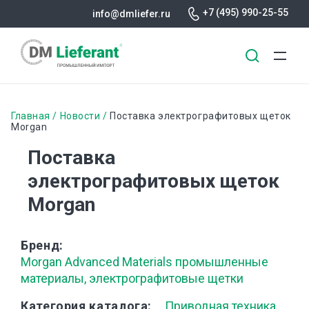
+7 (495) 990-25-55
info@dmliefer.ru
Перейти
к
Строка
Главная
Новости
Поставка электрографитовых щеток
основному
Morgan
навигации
содержанию
Поставка
электрографитовых щеток
Morgan
Бренд
Morgan Advanced Materials промышленные
материалы, электрографитовые щетки
Категория каталога
Приводная техника