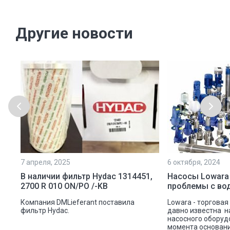
Другие новости
7 апреля, 2025
6 октября, 2024
ой
В наличии фильтр Hydac 1314451,
Насосы Lowara
2700 R 010 ON/PO /-KB
проблемы с во
ую
Компания DMLieferant поставила
Lowara - торговая
ic
фильтр Hydac.
давно известна н
насосного оборуд
ава
момента основани