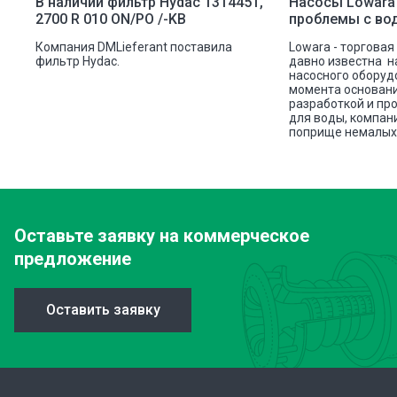
ой
В наличии фильтр Hydac 1314451,
Насосы Lowara
2700 R 010 ON/PO /-KB
проблемы с во
ую
Компания DMLieferant поставила
Lowara - торговая
ic
фильтр Hydac.
давно известна н
насосного оборуд
ава
момента основани
разработкой и пр
для воды, компан
поприще немалых 
Оставьте заявку
на коммерческое
предложение
Оставить заявку