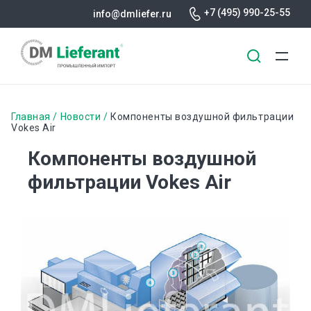
+7 (495) 990-25-55
info@dmliefer.ru
Перейти
к
Строка
Главная
Новости
Компоненты воздушной фильтрации
основному
Vokes Air
навигации
содержанию
Компоненты воздушной
фильтрации Vokes Air