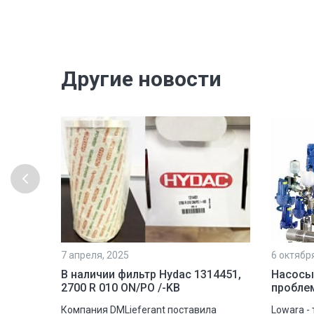
Другие новости
7 апреля, 2025
6 октябр
рочной
В наличии фильтр Hydac 1314451,
Насосы
2700 R 010 ON/PO /-KB
пробле
шковую
Компания DMLieferant поставила
Lowara -