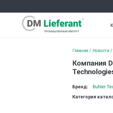
Перейти
к
основному
содержанию
К
Строка
Главная
Новости
навигаци
Компания DM
Technologie
Бренд
Buhler Te
Категория катал