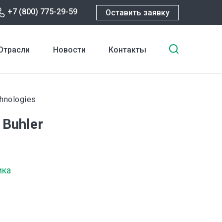
+7 (800) 775-29-59
Оставить заявку
Введите
Отрасли
Новости
Контакты
ключевы
слова
для
поиска
hnologies
Buhler
ика