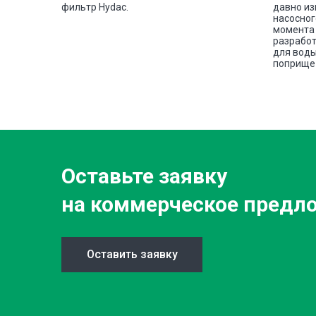
tectic
фильтр Hydac.
давно из
овой
насосног
е сплава
момента 
разработ
для воды
поприще 
Оставьте заявку
на коммерческое предл
Оставить заявку