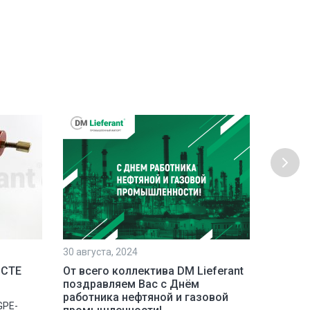
30 августа, 2024
23 июля,
 СТЕ
От всего коллектива DM Lieferant
Постав
поздравляем Вас с Днём
инстру
работника нефтяной и газовой
GPE-
Наша ко