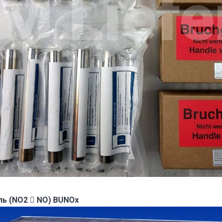
ь (NO2  NO) BUNOx