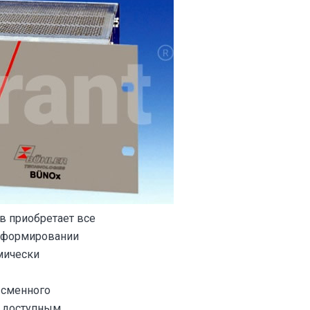
в приобретает все
в формировании
мически
 сменного
и доступным