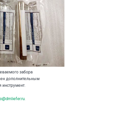
реваемого забора
ащен дополнительным
 инструмент.
fo@dmliefer.ru
.