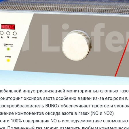
глобальной индустриализацией мониторинг выхлопных газо
ониторинг оксидов азота особенно важен из-за его роли 
азопреобразователь BÜNOx обеспечивает простое и эконо
ение компонентов оксида азота в газах (NO и NO2).
почти 100% содержания NO в исследуемом газе с помощью
джа. Полученный газ можно измерить любым коммерческ