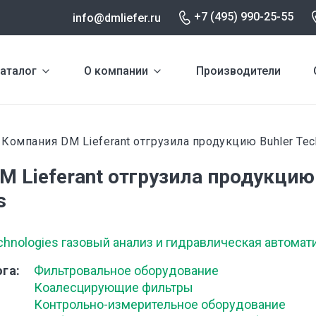
+7 (495) 990-25-55
info@dmliefer.ru
аталог
О компании
Производители
Компания DM Lieferant отгрузила продукцию Buhler Tec
и
 Lieferant отгрузила продукцию 
s
chnologies газовый анализ и гидравлическая автомат
ога
Фильтровальное оборудование
Коалесцирующие фильтры
Контрольно-измерительное оборудование