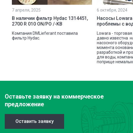
7 апреля, 2025
6 октября, 2024
ой
В наличии фильтр Hydac 1314451,
Насосы Lowara
2700 R 010 ON/PO /-KB
проблемы с во
ую
Компания DMLieferant поставила
Lowara - торговая
ic
фильтр Hydac.
давно известна н
насосного оборуд
ава
момента основани
разработкой и пр
для воды, компан
поприще немалых 
Оставьте заявку
на коммерческое
предложение
Оставить заявку