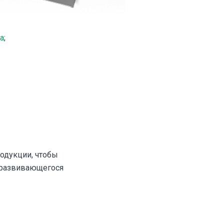
a
;
одукции, чтобы
 развивающегося