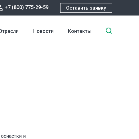
+7 (800) 775-29-59
Оставить заявку
Введите
Отрасли
Новости
Контакты
ключевы
слова
для
поиска
оснастки и