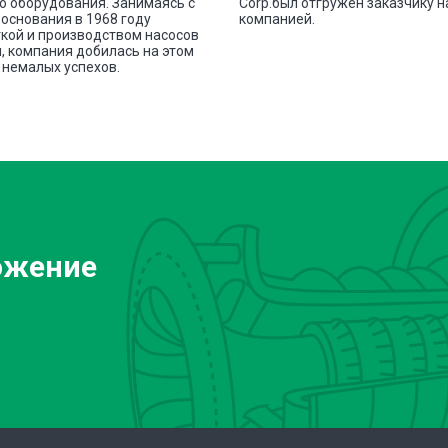
о оборудования. Занимаясь с
Corp.был отгружен заказчику 
основания в 1968 году
компанией.
кой и производством насосов
, компания добилась на этом
немалых успехов.
ожение