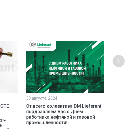
30 августа, 2024
23 июля,
 СТЕ
От всего коллектива DM Lieferant
Постав
поздравляем Вас с Днём
инстру
работника нефтяной и газовой
GPE-
Наша ко
промышленности!
сн
отгрузк