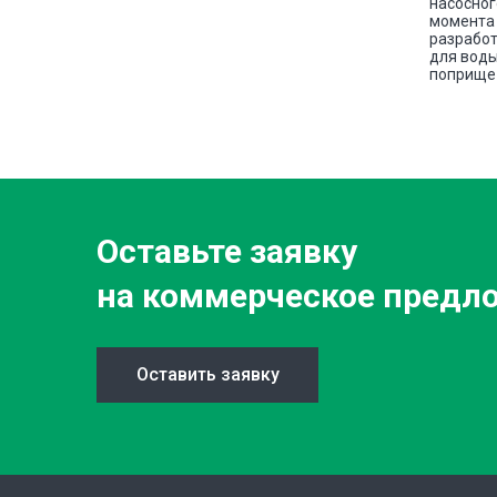
овой
насосног
е сплава
момента 
разработ
для воды
поприще 
Оставьте заявку
на коммерческое предл
Оставить заявку