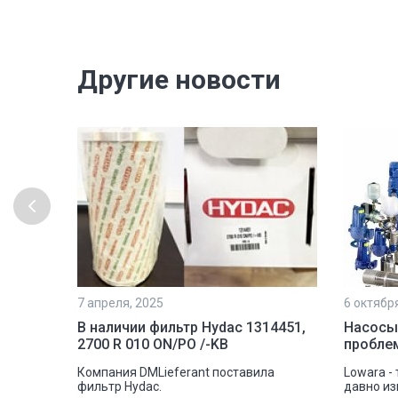
Другие новости
7 апреля, 2025
6 октябр
рочной
В наличии фильтр Hydac 1314451,
Насосы
2700 R 010 ON/PO /-KB
пробле
шковую
Компания DMLieferant поставила
Lowara -
tectic
фильтр Hydac.
давно из