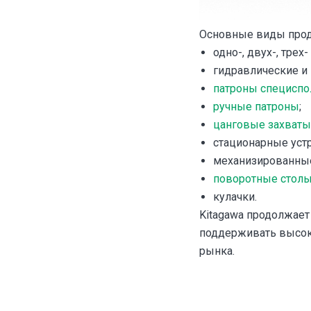
Основные виды прод
одно-, двух-, тр
гидравлические 
патроны специспо
ручные патроны
;
цанговые захваты
стационарные устр
механизированные
поворотные стол
кулачки.
Kitagawa продолжает
поддерживать высок
рынка.