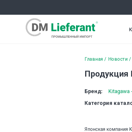
Перейти
к
основному
содержанию
К
Строка
Главная
Новости
навигаци
Продукция 
Бренд
Kitagawa 
Категория катал
Японская компания K