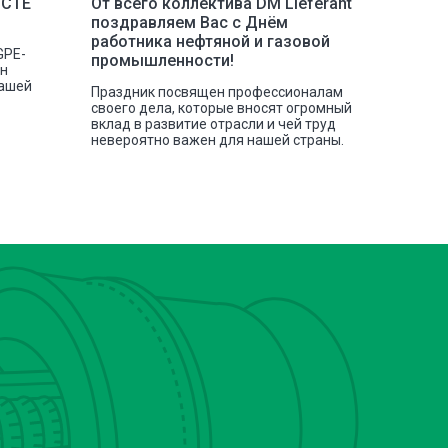
 СТЕ
От всего коллектива DM Lieferant
Постав
поздравляем Вас с Днём
инстру
работника нефтяной и газовой
GPE-
Наша ко
промышленности!
сн
отгрузк
нашей
токарных
Праздник посвящен профессионалам
своего дела, которые вносят огромный
вклад в развитие отрасли и чей труд
невероятно важен для нашей страны.