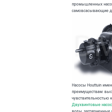
промышленных насосо
самовсасывающие дв
Насосы Houttuin име
преимуществам: выс
чувствительностью 
Двухвинтовые насосы
воды, загрязненные