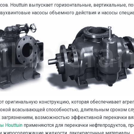
в. Houttuin выпускает горизонтальные, вертикальные, п
ухвинтовые насосы объемного действия и насосы специа
ют оригинальную конструкцию, которая обеспечивает агре
окой всасывающей способностью, длительным сроком сл
к загрязнениям, возможностью эффективной перекачки вя
 Houttuin
применяются для перекачки нефтепродуктов, пр
 и жиросодержащие жидкости, лакокрасочные материалы.