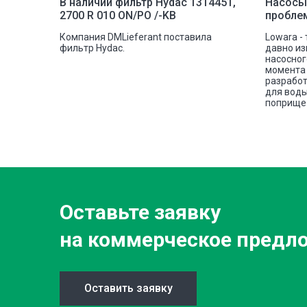
рочной
В наличии фильтр Hydac 1314451,
Насосы
2700 R 010 ON/PO /-KB
пробле
шковую
Компания DMLieferant поставила
Lowara -
tectic
фильтр Hydac.
давно из
овой
насосног
е сплава
момента 
разработ
для воды
поприще 
Оставьте заявку
на коммерческое предл
Оставить заявку