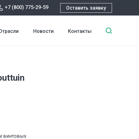
+7 (800) 775-29-59
Оставить заявку
Введите
Отрасли
Новости
Контакты
ключевы
слова
для
поиска
uttuin
ем винтовых