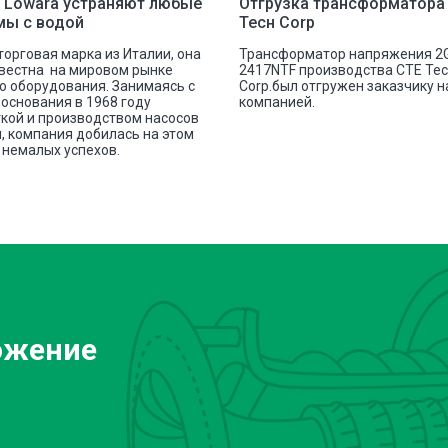
 Lowara устраняют любые
Отгрузка трансформатора
мы с водой
Тесн Corp
 торговая марка из Италии, она
Трансформатор напряжения 2
вестна на мировом рынке
2417NTF производства СТЕ Те
о оборудования. Занимаясь с
Corp.был отгружен заказчику 
основания в 1968 году
компанией.
кой и производством насосов
, компания добилась на этом
немалых успехов.
ожение