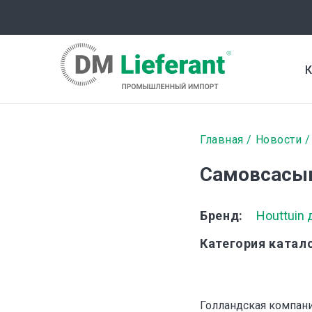
Перейти
к
основному
содержанию
К
Строка
Главная
Новости
навигаци
Самовсасыв
Бренд
Houttuin
Категория катал
Голландская компани