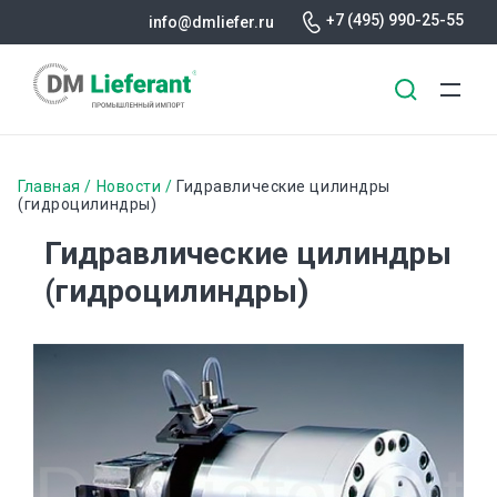
+7 (495) 990-25-55
info@dmliefer.ru
Перейти
к
Строка
Главная
Новости
Гидравлические цилиндры
основному
(гидроцилиндры)
навигации
содержанию
Гидравлические цилиндры
(гидроцилиндры)