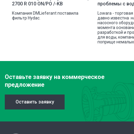
2700 R 010 ON/PO /-KB
проблемы с во
ую
Компания DMLieferant поставила
Lowara - торговая
ic
фильтр Hydac.
давно известна н
насосного оборуд
ава
момента основани
разработкой и пр
для воды, компан
поприще немалых 
Оставьте заявку
на коммерческое
предложение
Оставить заявку