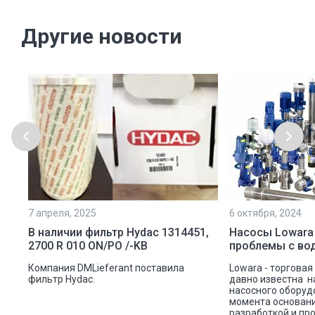
Другие новости
7 апреля, 2025
6 октября, 2024
ой
В наличии фильтр Hydac 1314451,
Насосы Lowara
2700 R 010 ON/PO /-KB
проблемы с во
ую
Компания DMLieferant поставила
Lowara - торговая
ic
фильтр Hydac.
давно известна н
насосного оборуд
ава
момента основани
разработкой и пр