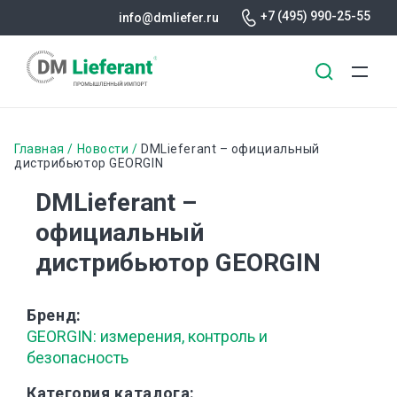
+7 (495) 990-25-55
info@dmliefer.ru
Перейти
к
Строка
Главная
Новости
DMLieferant – официальный
основному
дистрибьютор GEORGIN
навигации
содержанию
DMLieferant –
официальный
дистрибьютор GEORGIN
Бренд
GEORGIN: измерения, контроль и
безопасность
Категория каталога