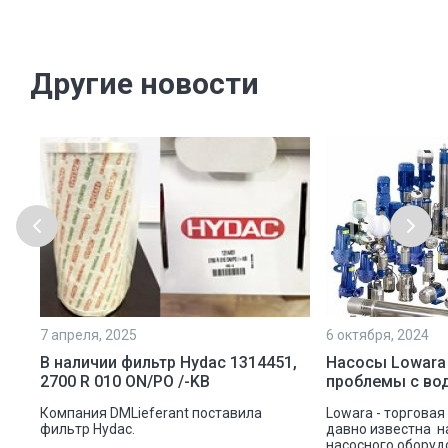
Другие новости
7 апреля, 2025
6 октября, 2024
ой
В наличии фильтр Hydac 1314451,
Насосы Lowara
2700 R 010 ON/PO /-KB
проблемы с во
ую
Компания DMLieferant поставила
Lowara - торговая
ic
фильтр Hydac.
давно известна н
насосного оборуд