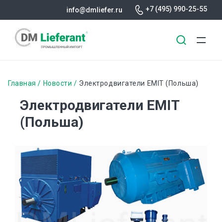
+7 (495) 990-25-55
info@dmliefer.ru
Перейти
к
Строка
Главная
Новости
Электродвигатели EMIT (Польша)
основному
навигации
Электродвигатели EMIT
содержанию
(Польша)